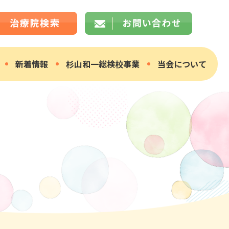
新着情報
杉山和一総検校事業
当会について