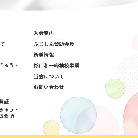
入会案内
て
ふじしん賛助会員
新着情報
きゅう・
杉山和一総検校事業
当会について
お問い合わせ
有証
きゅう・
扱要領