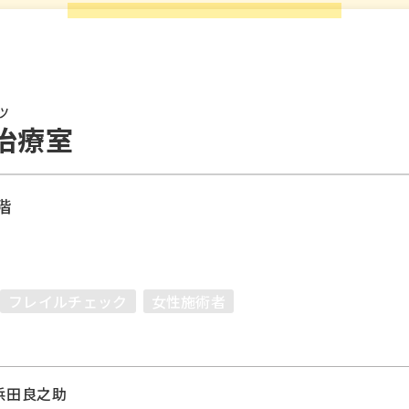
ツ
治療室
 階
フレイルチェック
女性施術者
浜田良之助